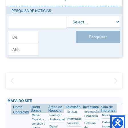
PESQUISA DE NOTÍCIAS
Pesquisar
MAPA DO SITE
Home
Quem
Áreas de
Televisão
Investidores
Sala de
Somos
Negócio
Imprensa
Notícias
Informação
Contactos
Media
Produção
Noticias
Financeira
Informação
Capital, a
Audiovisual
Galeria de
comercial
Governo
construir o
Digital
imagens
da
Futuro