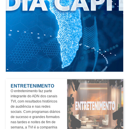
ENTRETENIMENTO
O entretenimento faz parte
integrante do ADN dos canais
TVI, com resultados históricos
de audiência e nas redes
sociais. Com programas diários
de sucesso e grandes formatos
nas tardes e noites de fim de
semana, a TVI é a companhia