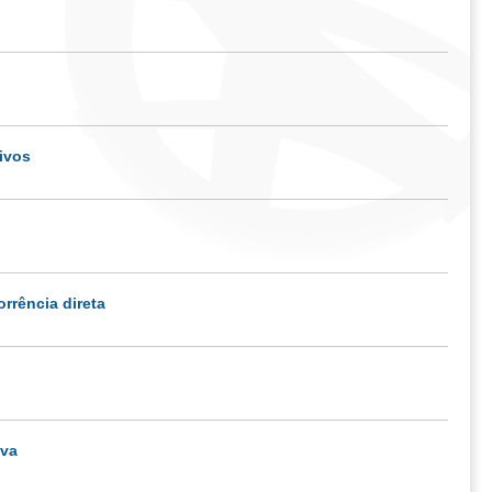
tivos
rrência direta
iva