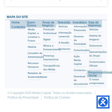
MAPA DO SITE
Home
Quem
Áreas de
Televisão
Investidores
Sala de
Somos
Negócio
Imprensa
Notícias
Informação
Contactos
Media
Produção
Noticias
Financeira
Informação
Capital, a
Audiovisual
Galeria de
comercial
Governo
construir o
Digital
imagens
da
Futuro
A Gestão
Sociedade
Música e
Subscrever
História
Contactos
Entretenimento
Comunicados
Apresentações
Conselho de
Presença
do Grupo
Ação
Administração
Internacional
Media
Comunicados
Recursos
Capital
Transparência
Oficiais
Humanos
dos Media
Contactos
Responsabilidad
Relatório de
Social
Download
Sustentabilidade
O nosso
de
compromisso
documentos
© Copyright 2025 Media Capital. Todos os direitos reservados.
Política de Privacidade
Política de Cookies