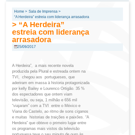
Home >
Sala de Imprensa >
“A Herdeira” estreia com liderança arrasadora
> “A Herdeira”
estreia com liderança
arrasadora
25/09/2017
A Herdeira”, a mais recente novela
produzida pela Plural e estreada ontem na
TVI, chegou aos portugueses, que
aderiram em massa à historia protagonizada
por kelly Bailey e Lourenco Ortigão. 35 %
dos espectadores que ontem viam
televisão, ou seja, 1 milhão e 656 mil
“viajaram” com a TVI entre o México e
Viana do Castelo, ao ritmo de sons ciganos
e muitas historias de traições e paixões. “A
Herdeira” que obteve o primeiro lugar entre
os programas mais vistos da televisão
portuguesa teve o seu minuto de ouro às