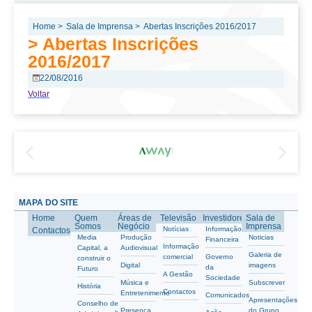
Home >
Sala de Imprensa >
Abertas Inscrições 2016/2017
> Abertas Inscrições
2016/2017
22/08/2016
Voltar
MAPA DO SITE
Home
Quem
Áreas de
Televisão
Investidores
Sala de
Somos
Negócio
Imprensa
Notícias
Informação
Contactos
Media
Produção
Noticias
Financeira
Informação
Capital, a
Audiovisual
Galeria de
comercial
Governo
construir o
Digital
imagens
da
Futuro
A Gestão
Sociedade
Música e
Subscrever
História
Contactos
Entretenimento
Comunicados
Apresentações
Conselho de
Presença
do Grupo