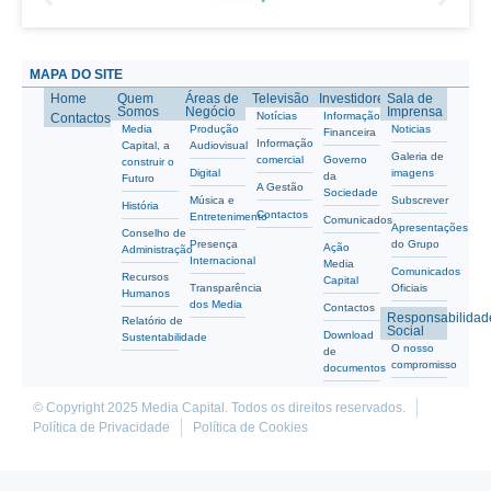
MAPA DO SITE
Home
Quem
Áreas de
Televisão
Investidores
Sala de
Somos
Negócio
Imprensa
Notícias
Informação
Contactos
Media
Produção
Noticias
Financeira
Informação
Capital, a
Audiovisual
Galeria de
comercial
Governo
construir o
Digital
imagens
da
Futuro
A Gestão
Sociedade
Música e
Subscrever
História
Contactos
Entretenimento
Comunicados
Apresentações
Conselho de
Presença
do Grupo
Ação
Administração
Internacional
Media
Comunicados
Recursos
Capital
Transparência
Oficiais
Humanos
dos Media
Contactos
Responsabilidad
Relatório de
Social
Download
Sustentabilidade
O nosso
de
compromisso
documentos
© Copyright 2025 Media Capital. Todos os direitos reservados.
Política de Privacidade
Política de Cookies