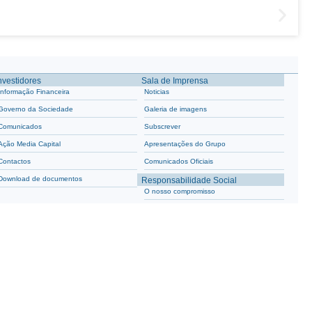
nvestidores
Sala de Imprensa
Informação Financeira
Noticias
Governo da Sociedade
Galeria de imagens
Comunicados
Subscrever
Ação Media Capital
Apresentações do Grupo
Contactos
Comunicados Oficiais
Download de documentos
Responsabilidade Social
O nosso compromisso