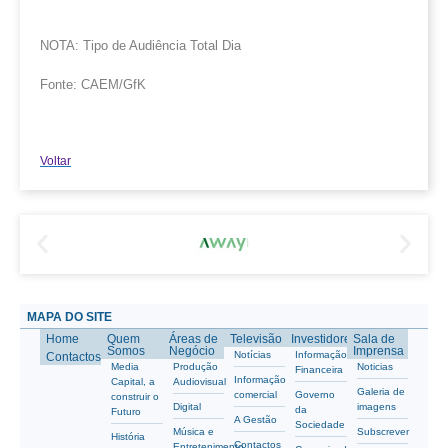
NOTA: Tipo de Audiência Total Dia
Fonte: CAEM/GfK
Voltar
MAPA DO SITE
Home
Quem
Áreas de
Televisão
Investidores
Sala de
Somos
Negócio
Imprensa
Notícias
Informação
Contactos
Media
Produção
Noticias
Financeira
Informação
Capital, a
Audiovisual
Galeria de
comercial
Governo
construir o
Digital
imagens
da
Futuro
A Gestão
Sociedade
Música e
Subscrever
História
Contactos
Entretenimento