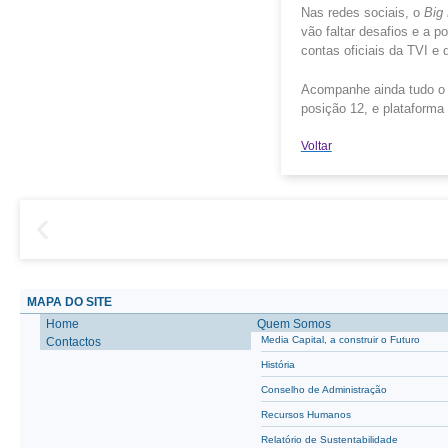
Nas redes sociais, o
Big
vão faltar desafios e a p
contas oficiais da TVI e
Acompanhe ainda tudo o q
posição 12, e plataform
Voltar
MAPA DO SITE
Home
Quem Somos
Media Capital, a construir o Futuro
Contactos
História
Conselho de Administração
Recursos Humanos
Relatório de Sustentabilidade