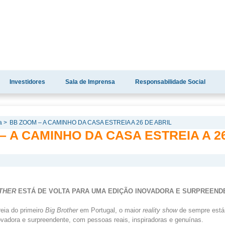
Investidores
Sala de Imprensa
Responsabilidade Social
a >
BB ZOOM – A CAMINHO DA CASA ESTREIA A 26 DE ABRIL
– A CAMINHO DA CASA ESTREIA A 2
OTHER
ESTÁ DE VOLTA PARA UMA EDIÇÃO INOVADORA E SURPREEND
reia do primeiro
Big Brother
em Portugal, o maior
reality show
de sempre está 
novadora e surpreendente, com pessoas reais, inspiradoras e genuínas.