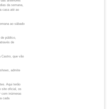
das anteriores
7 dias da semana,
a casa até ao
semana ao sábado
de público,
através de
 Castro, que vão
y shows
, admite
tes. Aqui terão
ite oficial, os
r
com inúmeras
 a cada