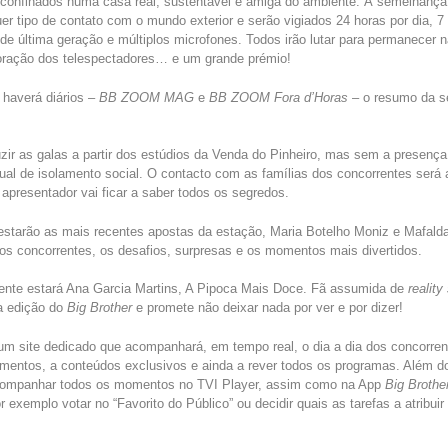
confinados numa casa real, sustentável e amiga do ambiente. À semelhança 
uer tipo de contato com o mundo exterior e serão vigiados 24 horas por dia, 
e última geração e múltiplos microfones. Todos irão lutar para permanecer n
coração dos telespectadores… e um grande prémio!
 haverá diários –
BB ZOOM MAG
e
BB ZOOM Fora d’Horas
– o resumo da 
ir as galas a partir dos estúdios da Venda do Pinheiro, mas sem a presença 
tual de isolamento social. O contacto com as famílias dos concorrentes será 
 apresentador vai ficar a saber todos os segredos.
starão as mais recentes apostas da estação, Maria Botelho Moniz e Mafalda
os concorrentes, os desafios, surpresas e os momentos mais divertidos.
nte estará Ana Garcia Martins, A Pipoca Mais Doce. Fã assumida de
realit
a edição do
Big Brother
e promete não deixar nada por ver e por dizer!
 um site dedicado que acompanhará, em tempo real, o dia a dia dos concorren
ntos, a conteúdos exclusivos e ainda a rever todos os programas. Além do s
companhar todos os momentos no TVI Player, assim como na App
Big Brothe
 exemplo votar no “Favorito do Público” ou decidir quais as tarefas a atribuir