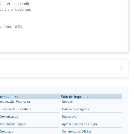
hertvi – onde não
a visibilidade nas
ataforma NOS,
nvestidores
Sala de Imprensa
Informação Financeira
Noticias
Governo da Sociedade
Galeria de imagens
Comunicados
Subscrever
Ação Media Capital
Apresentações do Grupo
Contactos
Comunicados Oficiais