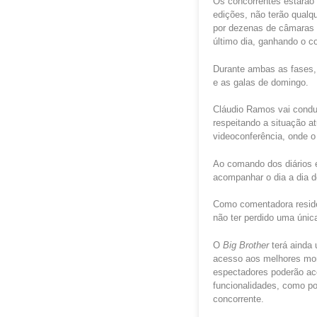
Os concorrentes estarão 
edições, não terão qualq
por dezenas de câmaras d
último dia, ganhando o 
Durante ambas as fases,
e as galas de domingo.
Cláudio Ramos vai conduz
respeitando a situação a
videoconferência, onde o
Ao comando dos diários e
acompanhar o dia a dia d
Como comentadora reside
não ter perdido uma únic
O
Big Brother
terá ainda
acesso aos melhores mome
espectadores poderão a
funcionalidades, como por
concorrente.