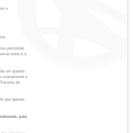
com o
ena.
nos permitirão
icar entre si e
cada um quando
se mutuamente e
“Favorito do
ndo que apenas
oalmente, pela