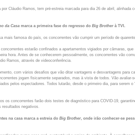
 por Cláudio Ramos, tem pré-estreia marcada para dia 26 de abril, alinhada 
ho da Casa
marca a primeira fase do regresso do
Big
Brother
à TVI.
sa mais famosa do país, os concorrentes vão cumprir um período de quarent
 concorrentes estarão confinados a apartamentos vigiados por câmaras, que 
eira hora. Antes de se conhecerem pessoalmente, os concorrentes vão comun
dio Ramos, através de videoconferência.
ento, com vários desafios que vão ditar vantagens e desvantagens para 
ncorrentes jogam fisicamente separados, mas à vista de todos. Vão avaliar-
liados pelos espectadores. Todos lutarão, desde o primeiro dia, para serem o 
dos os concorrentes farão dois testes de diagnóstico para COVID-19, garanti
 resultados negativos.
ntes na casa marca a estreia
do
Big Brother
, onde irão
conhecer-se pess