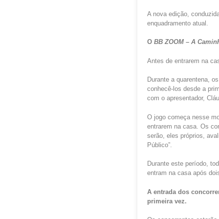
A nova edição, conduzida
enquadramento atual.
O
BB ZOOM – A
Camin
Antes de entrarem na ca
Durante a quarentena, os
conhecê-los desde a prim
com o apresentador, Cláu
O jogo começa nesse mom
entrarem na casa. Os co
serão, eles próprios, ava
Público”.
Durante este período, to
entram na casa após dois
A entrada dos concorre
primeira vez.