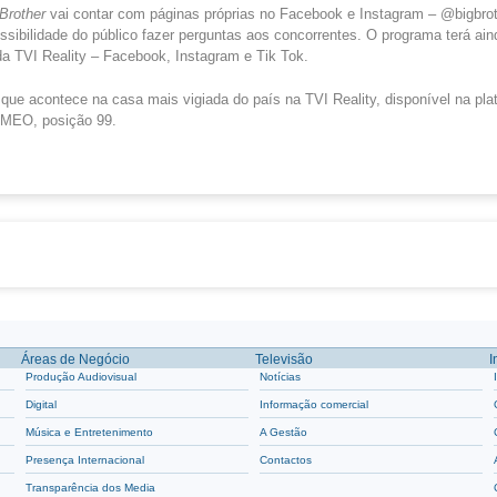
 Brother
vai contar com páginas próprias no Facebook e Instagram – @bigbrot
ossibilidade do público fazer perguntas aos concorrentes. O programa terá aind
 da TVI Reality – Facebook, Instagram e Tik Tok.
ue acontece na casa mais vigiada do país na TVI Reality, disponível na pl
a MEO, posição 99.
Áreas de Negócio
Televisão
I
Produção Audiovisual
Notícias
Digital
Informação comercial
Música e Entretenimento
A Gestão
Presença Internacional
Contactos
Transparência dos Media