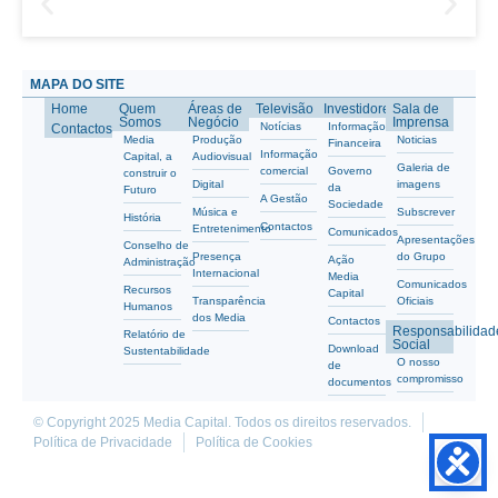
MAPA DO SITE
Home
Quem
Áreas de
Televisão
Investidores
Sala de
Somos
Negócio
Imprensa
Notícias
Informação
Contactos
Media
Produção
Noticias
Financeira
Informação
Capital, a
Audiovisual
Galeria de
comercial
Governo
construir o
Digital
imagens
da
Futuro
A Gestão
Sociedade
Música e
Subscrever
História
Contactos
Entretenimento
Comunicados
Apresentações
Conselho de
Presença
do Grupo
Ação
Administração
Internacional
Media
Comunicados
Recursos
Capital
Transparência
Oficiais
Humanos
dos Media
Contactos
Responsabilidad
Relatório de
Social
Download
Sustentabilidade
O nosso
de
compromisso
documentos
© Copyright 2025 Media Capital. Todos os direitos reservados.
Política de Privacidade
Política de Cookies