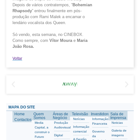
Depois de vários contratempos, “
Bohemian
Rhapsody
” entrou finalmente em pós-
produção com Rami Malek a encarnar o
lendário vocalista dos Queen.
Só vendo, esta semana, no CINEBOX.
Como sempre, com
Vítor Moura
e
Maria
João Rosa.
Voltar
MAPA DO SITE
Home
Quem
Áreas de
Televisão
Investidores
Sala de
Somos
Negócio
Imprensa
Notícias
Informação
Contactos
Media
Produção
Noticias
Financeira
Informação
Capital, a
Audiovisual
Galeria de
comercial
Governo
construir o
Digital
imagens
da
Futuro
A Gestão