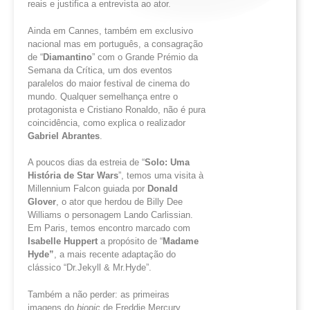
reais e justifica a entrevista ao ator.
Ainda em Cannes, também em exclusivo
nacional mas em português, a consagração
de “
Diamantino
” com o Grande Prémio da
Semana da Crítica, um dos eventos
paralelos do maior festival de cinema do
mundo. Qualquer semelhança entre o
protagonista e Cristiano Ronaldo, não é pura
coincidência, como explica o realizador
Gabriel Abrantes
.
A poucos dias da estreia de “
Solo
: Uma
História de Star
Wars
”, temos uma visita à
Millennium Falcon guiada por
Donald
Glover
, o ator que herdou de Billy Dee
Williams o personagem Lando Carlissian.
Em Paris, temos encontro marcado com
Isabelle
Huppert
a propósito de “
Madame
Hyde
”
, a mais recente adaptação do
clássico “Dr.Jekyll & Mr.Hyde”.
Também a não perder: as primeiras
imagens do
biopic
de Freddie Mercury.