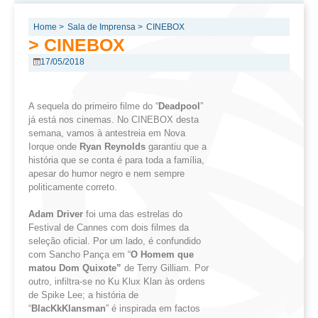
Home >
Sala de Imprensa >
CINEBOX
> CINEBOX
17/05/2018
A sequela do primeiro filme do “
Deadpool
”
já está nos cinemas. No CINEBOX desta
semana, vamos à antestreia em Nova
Iorque onde
Ryan
Reynolds
garantiu que a
história que se conta é para toda a família,
apesar do humor negro e nem sempre
politicamente correto.
Adam Driver
foi uma das estrelas do
Festival de Cannes com dois filmes da
seleção oficial. Por um lado, é confundido
com Sancho Pança em “
O
Homem que
matou Dom
Quixote”
de Terry Gilliam. Por
outro, infiltra-se no Ku Klux Klan às ordens
de Spike Lee; a história de
“
BlacKkKlansman
” é inspirada em factos