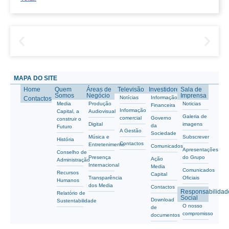
MAPA DO SITE
Home
Quem
Áreas de
Televisão
Investidores
Sala de
Somos
Negócio
Imprensa
Notícias
Informação
Contactos
Media
Produção
Noticias
Financeira
Informação
Capital, a
Audiovisual
Galeria de
comercial
Governo
construir o
Digital
imagens
da
Futuro
A Gestão
Sociedade
Música e
Subscrever
História
Contactos
Entretenimento
Comunicados
Apresentações
Conselho de
Presença
do Grupo
Ação
Administração
Internacional
Media
Comunicados
Recursos
Capital
Transparência
Oficiais
Humanos
dos Media
Contactos
Responsabilidad
Relatório de
Social
Download
Sustentabilidade
O nosso
de
compromisso
documentos