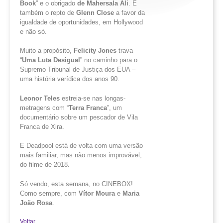
Book
” e o obrigado
de
Mahersala
Ali
. E
também o repto de
Glenn
Close
a favor da
igualdade de oportunidades, em Hollywood
e não só.
Muito a propósito,
Felicity
Jones
trava
“
Uma
Luta
Desigual
” no caminho para o
Supremo Tribunal de Justiça dos EUA –
uma história verídica dos anos 90.
Leonor Teles
estreia-se nas longas-
metragens com “
Terra Franca
”, um
documentário sobre um pescador de Vila
Franca de Xira.
E Deadpool está de volta com uma versão
mais familiar, mas não menos improvável,
do filme de 2018.
Só vendo, esta semana, no CINEBOX!
Como sempre, com
Vítor Moura
e
Maria
João Rosa
.
Voltar