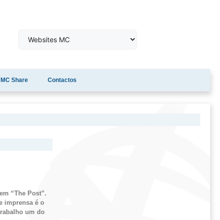
MC Share
Contactos
u em
“
The
Post
”.
e imprensa é o
trabalho um do