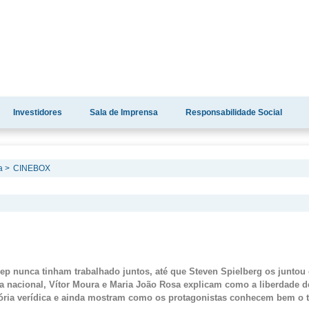
Investidores
Sala de Imprensa
Responsabilidade Social
a >
CINEBOX
eep
nunca tinham trabalhado juntos, até que Steven Spielberg os junto
ia nacional, Vítor Moura e Maria João Rosa explicam como a liberdade d
tória verídica e ainda mostram como os protagonistas conhecem bem o 