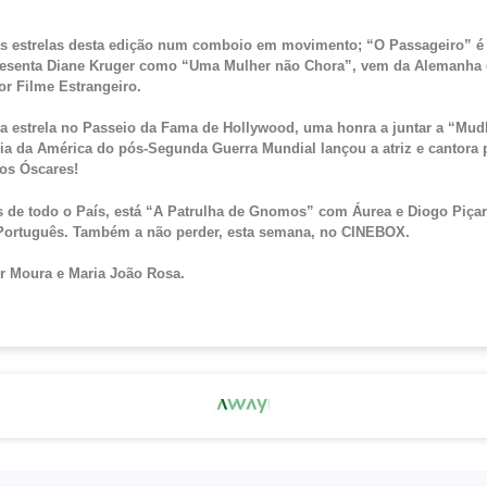
as estrelas desta edição num comboio em movimento;
“O Passageiro”
é
resenta
Diane
Kruger
como
“Uma
Mulher não
Chora”,
vem da Alemanha 
or Filme Estrangeiro.
a estrela no Passeio da Fama de Hollywood, uma honra a juntar a
“
Mud
ria da América do pós-Segunda Guerra Mundial lançou a atriz e cantora 
 os Óscares!
 de todo o País, está
“A
Patrulha de
Gnomos”
com Áurea e Diogo Piçar
Português. Também a não perder, esta semana, no CINEBOX.
 Moura e Maria João Rosa.