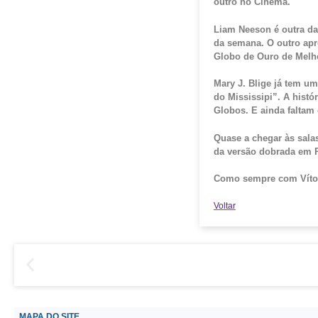
outro no Cinema.
Liam
Neeson
é outra d
da semana. O outro ap
Globo de Ouro de Melh
Mary J.
Blige
já tem um
do
Mississipi
”.
A histó
Globos. E ainda faltam
Quase a chegar às salas
da versão dobrada em 
Como sempre com Vítor
Voltar
MAPA DO SITE