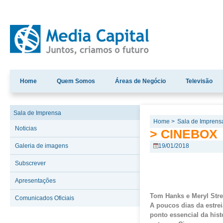
Home
Quem Somos
Áreas de Negócio
Televisão
Sala de Imprensa
Home >
Sala de Imprens
Noticias
> CINEBOX
Galeria de imagens
19/01/2018
Subscrever
Apresentações
Tom
Hanks
e
Meryl
Str
Comunicados Oficiais
A poucos dias da estre
ponto essencial da his