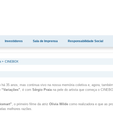
Investidores
Sala de Imprensa
Responsabilidade Social
a >
CINEBOX
u há 35 anos, mas continua vivo na nossa memória coletiva e, agora, també
e
“Variações”
, é com
Sérgio Praia
na pele do artista que começa o CINEBO
ksmart
”
, o primeiro filme da atriz
Olivia
Wilde
como realizadora e que as pro
elas melhores razões.