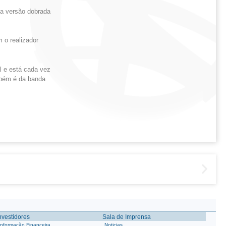
na versão dobrada
 o realizador
l e está cada vez
mbém é da banda
nvestidores
Sala de Imprensa
Informação Financeira
Noticias