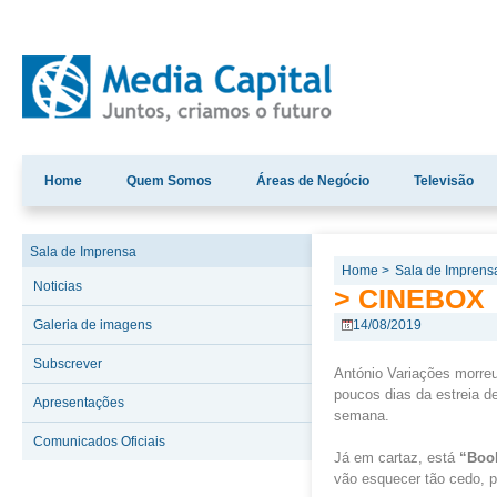
Home
Quem Somos
Áreas de Negócio
Televisão
Sala de Imprensa
Home >
Sala de Imprens
Noticias
> CINEBOX
Galeria de imagens
14/08/2019
Subscrever
António Variações morre
poucos dias da estreia d
Apresentações
semana.
Comunicados Oficiais
Já em cartaz, está
“
Boo
vão esquecer tão cedo, p