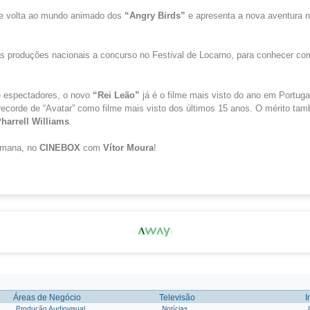
de volta ao mundo animado dos
“
Angry
Birds
”
e apresenta a nova aventura 
 produções nacionais a concurso no Festival de Locarno, para conhecer com
 espectadores, o novo
“Rei Leão”
já é o filme mais visto do ano em Portuga
recorde de “Avatar” como filme mais visto dos últimos 15 anos. O mérito ta
harrell
Williams
.
emana, no
CINEBOX
com
Vítor Moura
!
Áreas de Negócio
Televisão
I
Produção Audiovisual
Notícias