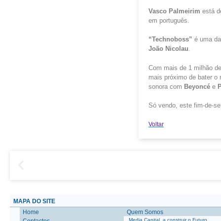
Vasco Palmeirim
está 
em português.
“
Technoboss
”
é uma das
João Nicolau
.
Com mais de 1 milhão de
mais próximo de bater o 
sonora com
Beyoncé
e
P
Só vendo, este fim-de-s
Voltar
MAPA DO SITE
Home
Quem Somos
Media Capital, a construir o Futuro
Contactos