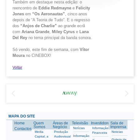
Também em destaque nesta edição: o
reencontro de
Eddie
Redmayne
e
Felicity
Jones
em
“Os Aeronautas”
, cinco anos
depois de “A Teoria de Tudo”. E o regresso
dos
“Anjos de Charlie”
ao grande ecrã
com
Ariana Grande
,
Miley
Cyrus
e
Lana
Del
Rey
no tema principal da banda sonora.
Só vendo, este fim de semana, com
Vítor
Moura
no CINEBOX!
Voltar
MAPA DO SITE
Home
Quem
Áreas de
Televisão
Investidores
Sala de
Somos
Negócio
Imprensa
Notícias
Informação
Contactos
Media
Produção
Noticias
Financeira
Informação
Capital, a
Audiovisual
Galeria de