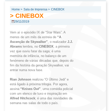
Home >
Sala de Imprensa >
CINEBOX
> CINEBOX
29/11/2019
Vem aí o episódio IX de “Star Wars”. A
menos de um mês da estreia de
“A
Ascenção
de
Skywalker
”
, o realizador
J.J.
Abrams
lembra, no
CINEBOX
, a primeira
vez que ouviu falar da saga; é uma
memória de infância, no balanço de um
fenómeno de várias décadas que, depois do
fim da história da geração Skywalker, vai
entrar numa nova fase.
Rian
Johnson
realizou “O Último Jedi” e
está ligado à próxima trilogia. Por agora,
assina
“
Knives
Out”
, uma comédia policial
com um elenco de luxo e inspiração em
Alfred
Hitchcock
; é uma das novidades da
semana nas salas de todo o país.