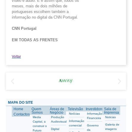
vídeo e áudio. E é assim que, todos os
meses, mais de dois milhões de
portugueses escolhem também a
informação no digital da CNN Portugal.
CNN Portugal
EM TODAS AS FRENTES
Voltar
MAPA DO SITE
Home
Quem
Áreas de
Televisão
Investidores
Sala de
Somos
Negócio
Imprensa
Notícias
Informação
Contactos
Media
Produção
Noticias
Financeira
Informação
Capital, a
Audiovisual
Galeria de
comercial
Governo
construir o
Digital
imagens
da
Futuro