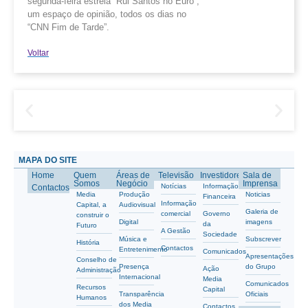
segunda-feira estreia “Rui Santos no Euro”,
um espaço de opinião, todos os dias no
“CNN Fim de Tarde”.
Voltar
MAPA DO SITE
Home
Quem
Áreas de
Televisão
Investidores
Sala de
Somos
Negócio
Imprensa
Notícias
Informação
Contactos
Media
Produção
Noticias
Financeira
Informação
Capital, a
Audiovisual
Galeria de
comercial
Governo
construir o
Digital
imagens
da
Futuro
A Gestão
Sociedade
Música e
Subscrever
História
Contactos
Entretenimento
Comunicados
Apresentações
Conselho de
Presença
do Grupo
Ação
Administração
Internacional
Media
Comunicados
Recursos
Capital
Transparência
Oficiais
Humanos
dos Media
Contactos