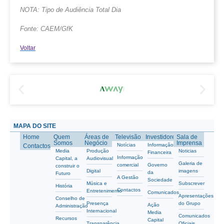
NOTA: Tipo de Audiência Total Dia
Fonte: CAEM/GfK
Voltar
MAPA DO SITE
Home
Quem
Áreas de
Televisão
Investidores
Sala de
Somos
Negócio
Imprensa
Notícias
Informação
Contactos
Media
Produção
Noticias
Financeira
Informação
Capital, a
Audiovisual
Galeria de
comercial
Governo
construir o
Digital
imagens
da
Futuro
A Gestão
Sociedade
Música e
Subscrever
História
Contactos
Entretenimento
Comunicados
Apresentações
Conselho de
Presença
do Grupo
Ação
Administração
Internacional
Media
Comunicados
Recursos
Capital
Transparência
Oficiais