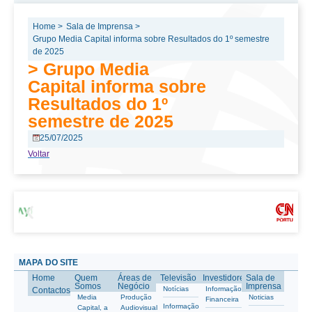
Home >
Sala de Imprensa >
Grupo Media Capital informa sobre Resultados do 1º semestre
de 2025
> Grupo Media
Capital informa sobre
Resultados do 1º
semestre de 2025
25/07/2025
Voltar
MAPA DO SITE
Home
Quem
Áreas de
Televisão
Investidores
Sala de
Somos
Negócio
Imprensa
Notícias
Informação
Contactos
Media
Produção
Noticias
Financeira
Informação
Capital, a
Audiovisual