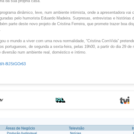
ma da sua própria casa.
programa dinâmico, leve, num ambiente intimista, onde a apresentadora vai 
uradas pelo humorista Eduardo Madeira. Surpresas, entrevistas e histórias d
m parte deste novo projeto de Cristina Ferreira, que promete trazer boa di
.
gou o mundo a viver com uma nova normalidade, “Cristina ComVida” pretende
s portugueses, de segunda a sexta-feira, pelas 19h00, a partir do dia 29 de
 diversão num ambiente real, doméstico e íntimo.
.tl/t-8lJStGOr63
Áreas de Negócio
Televisão
I
Produção Audiovisual
Notícias