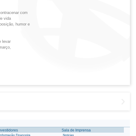
contracenar com
e vida
sposição, humor e
 levar
 março,
nvestidores
Sala de Imprensa
Informação Financeira
Noticias