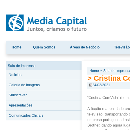
Home
Quem Somos
Áreas de Negócio
Televisão
Sala de Imprensa
Home >
Sala de Imprens
Noticias
> Cristina 
Galeria de imagens
24/03/2021
Subscrever
“Cristina ComVida” é o no
Apresentações
A ficção e a realidade c
televisão, transportando
Comunicados Oficiais
empresa portuguesa Lask
Brother, dando agora lugar