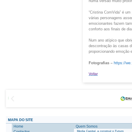
numa versão muito próxi
“Cristina ComVida” é um 
várias personagens asseg
emocionantes fazem també
conforto aos finais de dia
Num ano atípico que obri
descontração às casas do
proporcionando emoção e
Fotografias –
https://we
Voltar
MAPA DO SITE
Home
Quem Somos
Media Capital, a construir o Futuro
Contactos