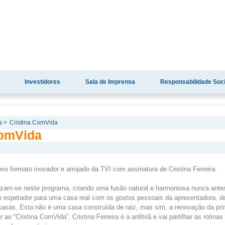
Investidores
Sala de Imprensa
Responsabilidade Soci
a >
Cristina ComVida
ComVida
vo formato inovador e arrojado da TVI com assinatura de Cristina Ferreira.
ruzam-se neste programa, criando uma fusão natural e harmoniosa nunca antes
 o espetador para uma casa real com os gostos pessoais da apresentadora, d
asas. Esta não é uma casa construída de raiz, mas sim, a renovação da pri
 ao “Cristina ComVida”. Cristina Ferreira é a anfitriã e vai partilhar as rotina