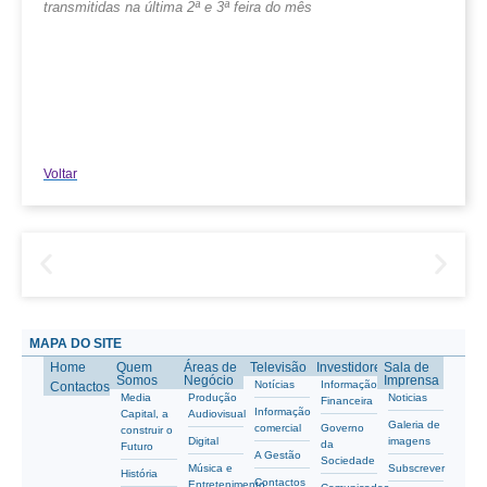
transmitidas na última 2ª e 3ª feira do mês
Voltar
MAPA DO SITE
Home
Quem
Áreas de
Televisão
Investidores
Sala de
Somos
Negócio
Imprensa
Notícias
Informação
Contactos
Media
Produção
Noticias
Financeira
Informação
Capital, a
Audiovisual
Galeria de
comercial
Governo
construir o
Digital
imagens
da
Futuro
A Gestão
Sociedade
Música e
Subscrever
História
Contactos
Entretenimento