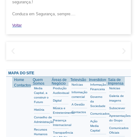
segurança.!
Conduza em Segurança, sempre….
Voltar
MAPA DO SITE
Home
Quem
Áreas de
Televisão
Investidores
Sala de
Somos
Negócio
Imprensa
Notícias
Informação
Contactos
Media
Produção
Noticias
Financeira
Informação
Capital, a
Audiovisual
Galeria de
comercial
Governo
construir o
Digital
imagens
da
Futuro
A Gestão
Sociedade
Música e
Subscrever
História
Contactos
Entretenimento
Comunicados
Apresentações
Conselho de
Presença
do Grupo
Ação
Administração
Internacional
Media
Comunicados
Recursos
Capital
Transparência
Oficiais
Humanos