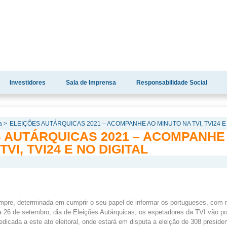
Investidores
Sala de Imprensa
Responsabilidade Social
a >
ELEIÇÕES AUTÁRQUICAS 2021 – ACOMPANHE AO MINUTO NA TVI, TVI24 E 
S AUTÁRQUICAS 2021 – ACOMPANHE
VI, TVI24 E NO DIGITAL
pre, determinada em cumprir o seu papel de informar os portugueses, com r
a 26 de setembro, dia de Eleições Autárquicas, os espetadores da TVI vão 
dicada a este ato eleitoral, onde estará em disputa a eleição de 308 presid