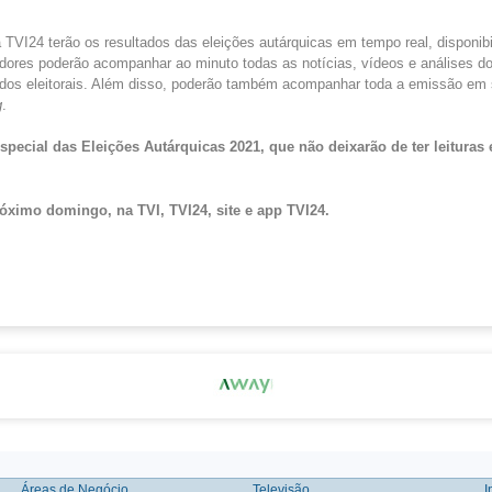
da TVI24 terão os resultados das eleições autárquicas em tempo real, disponib
zadores poderão acompanhar ao minuto todas as notícias, vídeos e análises do
tados eleitorais. Além disso, poderão também acompanhar toda a emissão em
g
.
special das Eleições Autárquicas 2021, que não deixarão de ter leituras
ximo domingo, na TVI, TVI24, site e
app
TVI24
.
Áreas de Negócio
Televisão
I