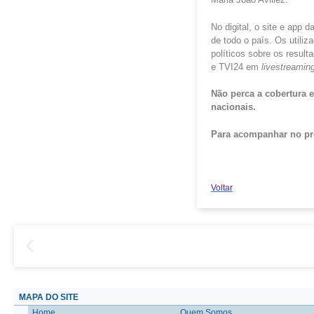
No digital, o site e app 
de todo o país. Os utili
políticos sobre os resul
e TVI24 em
livestreamin
Não perca a cobertura e
nacionais.
Para acompanhar no pró
Voltar
MAPA DO SITE
Home
Quem Somos