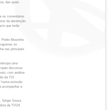
ia, das quais
 e os comentários
eros da abstenção
cto que terão
o, Pedro Mourinho
rtugueses se
ha nas principais
antecipa uma
cipais discursos
nuto, com análise
ção da TVI.
e “numa emissão
irá acompanhar a
a, Sérgio Sousa
adora da TVI24