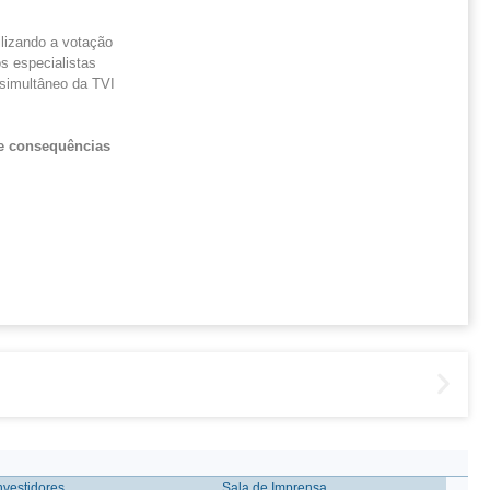
ilizando a votação
s especialistas
 simultâneo da TVI
 e consequências
nvestidores
Sala de Imprensa