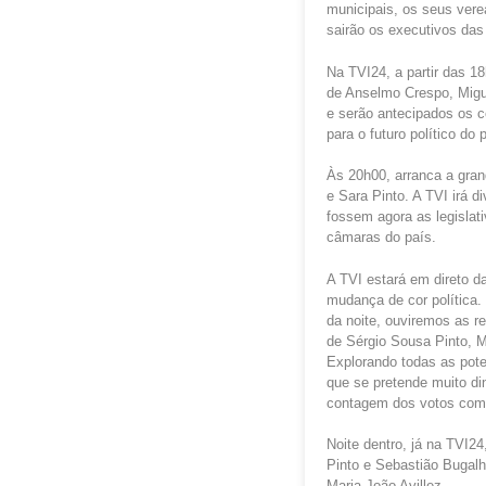
municipais, os seus ver
sairão os executivos das 
Na TVI24, a partir das 1
de Anselmo Crespo, Migu
e serão antecipados os c
para o futuro político do 
Às 20h00, arranca a gran
e Sara Pinto. A TVI irá 
fossem agora as legislat
câmaras do país.
A TVI estará em direto d
mudança de cor política.
da noite, ouviremos as r
de Sérgio Sousa Pinto, M
Explorando todas as pote
que se pretende muito di
contagem dos votos com r
Noite dentro, já na TVI2
Pinto e Sebastião Bugal
Maria João Avillez.