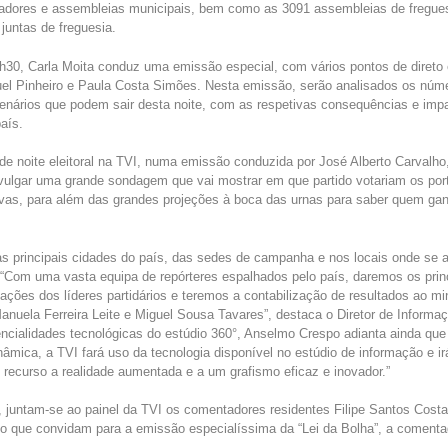
eadores e assembleias municipais, bem como as 3091 assembleias de fregues
juntas de freguesia.
8h30, Carla Moita conduz uma emissão especial, com vários pontos de direto
el Pinheiro e Paula Costa Simões. Nesta emissão, serão analisados os núm
enários que podem sair desta noite, com as respetivas consequências e impa
país.
de noite eleitoral na TVI, numa emissão conduzida por José Alberto Carvalh
divulgar uma grande sondagem que vai mostrar em que partido votariam os po
ivas, para além das grandes projeções à boca das urnas para saber quem gan
as principais cidades do país, das sedes de campanha e nos locais onde se 
 “Com uma vasta equipa de repórteres espalhados pelo país, daremos os prin
eações dos líderes partidários e teremos a contabilização de resultados ao mi
anuela Ferreira Leite e Miguel Sousa Tavares”, destaca o Diretor de Informa
ncialidades tecnológicas do estúdio 360°, Anselmo Crespo adianta ainda qu
nâmica, a TVI fará uso da tecnologia disponível no estúdio de informação e 
ecurso a realidade aumentada e a um grafismo eficaz e inovador.”
4, juntam-se ao painel da TVI os comentadores residentes Filipe Santos Cost
ho que convidam para a emissão especialíssima da “Lei da Bolha”, a coment