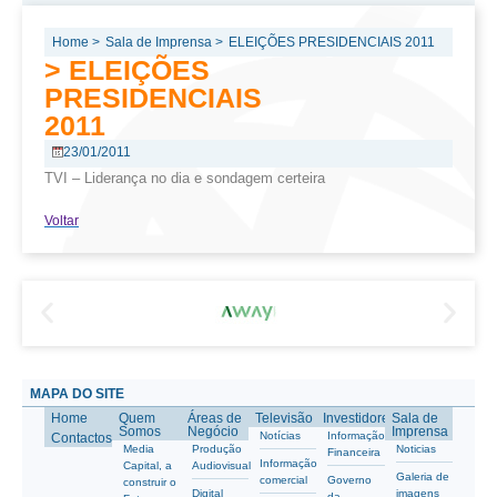
Home >
Sala de Imprensa >
ELEIÇÕES PRESIDENCIAIS 2011
> ELEIÇÕES
PRESIDENCIAIS
2011
23/01/2011
TVI – Liderança no dia e sondagem certeira
Voltar
MAPA DO SITE
Home
Quem
Áreas de
Televisão
Investidores
Sala de
Somos
Negócio
Imprensa
Notícias
Informação
Contactos
Media
Produção
Noticias
Financeira
Informação
Capital, a
Audiovisual
Galeria de
comercial
Governo
construir o
Digital
imagens
da