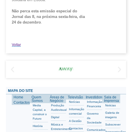
Não perca esta emissão especial do
Jornal das 8, na próxima sexta-feira, dia
24 de dezembro
.
Voltar
MAPA DO SITE
Home
Quem
Áreas de
Televisão
Investidores
Sala de
Somos
Negócio
Imprensa
Notícias
Informação
Contactos
Media
Produção
Noticias
Financeira
Informação
Capital, a
Audiovisual
Galeria de
comercial
Governo
construir o
Digital
imagens
da
Futuro
A Gestão
Sociedade
Música e
Subscrever
História
Contactos
Entretenimento
Comunicados
Apresentações