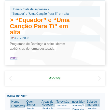
Home >
Sala de Imprensa >
“Equador” e “Uma Canção Para Ti” em alta
> “Equador” e “Uma
Canção Para Ti” em
alta
30/12/2008
Programas de Domingo à noite lideram
audiências de forma destacada
Voltar
MAPA DO SITE
Home
Quem
Áreas de
Televisão
Investidores
Sala de
Somos
Negócio
Imprensa
Notícias
Informação
Contactos
Media
Produção
Noticias
Financeira