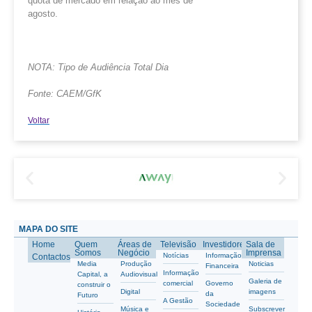
quota de mercado em relação ao mês de
agosto.
NOTA: Tipo de Audiência Total Dia
Fonte: CAEM/
GfK
Voltar
MAPA DO SITE
Home
Quem
Áreas de
Televisão
Investidores
Sala de
Somos
Negócio
Imprensa
Notícias
Informação
Contactos
Media
Produção
Noticias
Financeira
Informação
Capital, a
Audiovisual
Galeria de
comercial
Governo
construir o
Digital
imagens
da
Futuro
A Gestão
Sociedade
Música e
Subscrever