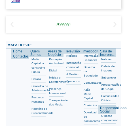
Voltar
MAPA DO SITE
Home
Quem
Áreas de
Televisão
Investidores
Sala de
Somos
Negócio
Imprensa
Notícias
Informação
Contactos
Media
Produção
Noticias
Financeira
Informação
Capital, a
Audiovisual
Galeria de
comercial
Governo
construir o
Digital
imagens
da
Futuro
A Gestão
Sociedade
Música e
Subscrever
História
Contactos
Entretenimento
Comunicados
Apresentações
Conselho de
Presença
do Grupo
Ação
Administração
Internacional
Media
Comunicados
Recursos
Capital
Transparência
Oficiais
Humanos
dos Media
Contactos
Responsabilidad
Relatório de
Social
Download
Sustentabilidade
O nosso
de
compromisso
documentos