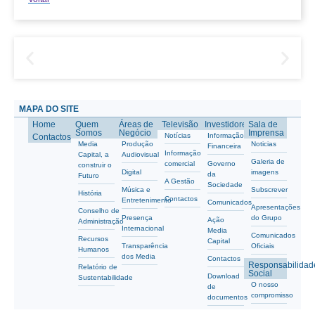
MAPA DO SITE
Home
Quem
Áreas de
Televisão
Investidores
Sala de
Somos
Negócio
Imprensa
Notícias
Informação
Contactos
Media
Produção
Noticias
Financeira
Informação
Capital, a
Audiovisual
Galeria de
comercial
Governo
construir o
Digital
imagens
da
Futuro
A Gestão
Sociedade
Música e
Subscrever
História
Contactos
Entretenimento
Comunicados
Apresentações
Conselho de
Presença
do Grupo
Ação
Administração
Internacional
Media
Comunicados
Recursos
Capital
Transparência
Oficiais
Humanos
dos Media
Contactos
Responsabilidad
Relatório de
Social
Download
Sustentabilidade
O nosso
de
compromisso
documentos