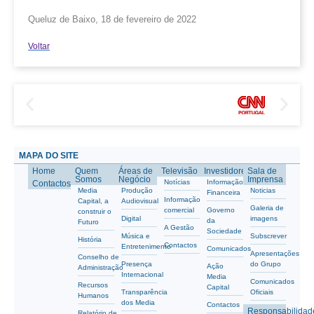
Queluz de Baixo, 18 de fevereiro de 2022
Voltar
MAPA DO SITE
Home
Quem
Áreas de
Televisão
Investidores
Sala de
Somos
Negócio
Imprensa
Notícias
Informação
Contactos
Media
Produção
Noticias
Financeira
Informação
Capital, a
Audiovisual
Galeria de
comercial
Governo
construir o
Digital
imagens
da
Futuro
A Gestão
Sociedade
Música e
Subscrever
História
Contactos
Entretenimento
Comunicados
Apresentações
Conselho de
Presença
do Grupo
Ação
Administração
Internacional
Media
Comunicados
Recursos
Capital
Transparência
Oficiais
Humanos
dos Media
Contactos
Responsabilidad
Relatório de