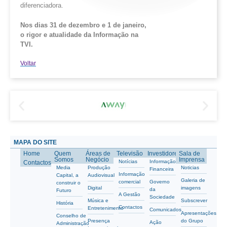
diferenciadora.
Nos dias 31 de dezembro e 1 de janeiro,
o rigor e atualidade da Informação na
TVI.
Voltar
MAPA DO SITE
Home
Quem
Áreas de
Televisão
Investidores
Sala de
Somos
Negócio
Imprensa
Notícias
Informação
Contactos
Media
Produção
Noticias
Financeira
Informação
Capital, a
Audiovisual
Galeria de
comercial
Governo
construir o
Digital
imagens
da
Futuro
A Gestão
Sociedade
Música e
Subscrever
História
Contactos
Entretenimento
Comunicados
Apresentações
Conselho de
Presença
do Grupo
Ação
Administração