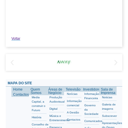
Voltar
MAPA DO SITE
Home
Quem
Áreas de
Televisão
Investidores
Sala de
Somos
Negócio
Imprensa
Notícias
Informação
Contactos
Media
Produção
Noticias
Financeira
Informação
Capital, a
Audiovisual
Galeria de
comercial
Governo
construir o
Digital
imagens
da
Futuro
A Gestão
Sociedade
Música e
Subscrever
História
Contactos
Entretenimento
Comunicados
Apresentações
Conselho de
Presença
do Grupo