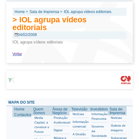
Home >
Sala de Imprensa >
IOL agrupa vídeos editoriais
> IOL agrupa vídeos
editoriais
04/02/2008
IOL agrupa vídeos editoriais
Voltar
MAPA DO SITE
Home
Quem
Áreas de
Televisão
Investidores
Sala de
Somos
Negócio
Imprensa
Notícias
Informação
Contactos
Media
Produção
Noticias
Financeira
Informação
Capital, a
Audiovisual
Galeria de
comercial
Governo
construir o
Digital
imagens
da
Futuro
A Gestão
Sociedade
Música e
Subscrever