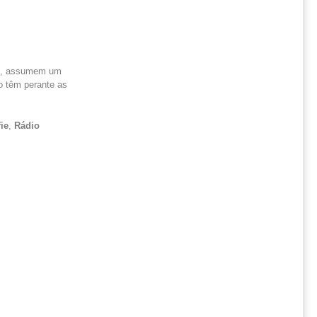
 LG, assumem um
mo têm perante as
fie
,
Rádio