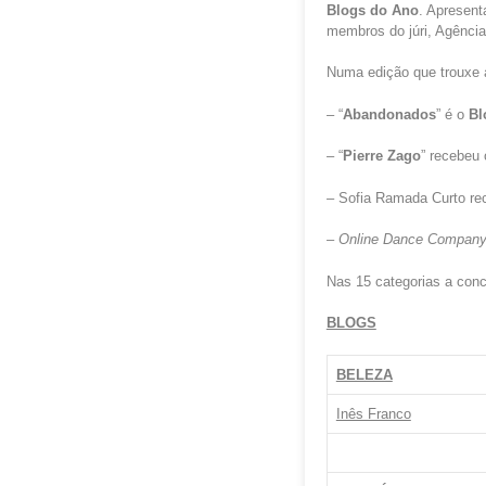
Blogs do Ano
. Apresent
membros do júri, Agência
Numa edição que trouxe a
– “
Abandonados
” é o
Bl
– “
Pierre Zago
” recebeu 
– Sofia Ramada Curto r
–
Online Dance Compan
Nas 15 categorias a con
BLOGS
BELEZA
Inês Franco