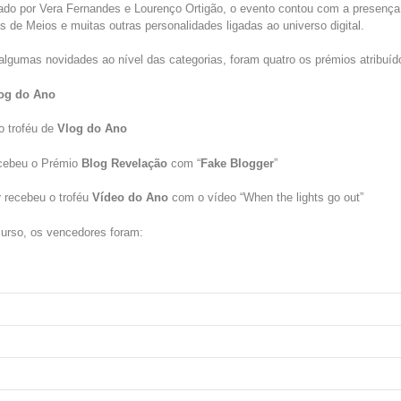
ado por Vera Fernandes e Lourenço Ortigão, o evento contou com a presenç
s de Meios e muitas outras personalidades ligadas ao universo digital.
lgumas novidades ao nível das categorias, foram quatro os prémios atribuído
og do Ano
o troféu de
Vlog do Ano
ecebeu o Prémio
Blog Revelação
com “
Fake Blogger
”
y
recebeu o troféu
Vídeo do Ano
com o vídeo “When the lights go out”
curso, os vencedores foram: