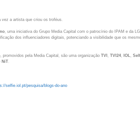
 vez a artista que criou os troféus.
Ano
, uma iniciativa do Grupo Media Capital com o patrocínio do IPAM e da
ificação dos influenciadores digitais, potenciando a visibilidade que os mes
, promovidos pela Media Capital, são uma organização
TVI
,
TVI24
,
IOL
,
Sel
e
NiT
.
s://selfie.iol.pt/pesquisa/blogs-do-ano