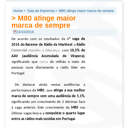
Home >
Sala de Imprensa >
M80 atinge maior marca de sempre
> M80 atinge maior
marca de sempre
14/10/2016
De acordo com os resultados da 4
ª vaga de
2016 do Bareme de Rádio da Marktest
a
Rádio
Comercial
mantêm a liderança
, com
16,5% de
AAV (audiência Acumulada de Véspera),
significando que
cerca
de milhão e meio de
pessoas ouve diariamente a rádio líder em
Portugal.
De destacar ainda nestas audiências a
performance da
M80
, que
atinge a sua melhor
marca de sempre com
uma audiência de 5,1%
,
significando um crescimento de 2 décimas face
à vaga anterior. Este crescimento da
M80
nas
últimas vagas leva-a a
conquistar o quarto lugar
entre as rádios mais ouvidas em Portuga
l.