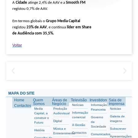
A
Cidade
atinge 2,4% de AAV e a
Smooth FM
registou 0,7% de AAV.
Em termos globais o
Grupo Media Capital
registou
23% de AAV
, e continua
líder em Share
de Audiência com 35,5%.
Voltar
MAPA DO SITE
Home
Quem
Áreas de
Televisão
Investidores
Sala de
Somos
Negócio
Imprensa
Notícias
Informação
Contactos
Media
Produção
Noticias
Financeira
Informação
Capital, a
Audiovisual
Galeria de
comercial
Governo
construir o
Digital
imagens
da
Futuro
A Gestão
Sociedade
Música e
Subscrever
História
Contactos
Entretenimento
Comunicados
Apresentações
Conselho de