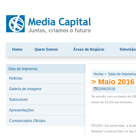
Home
Quem Somos
Áreas de Negócio
Televisão
Sala de Imprensa
Home >
Sala de Imprens
Noticias
> Maio 2016
Galeria de imagens
02/06/2016
De acordo com os dados da GfK
Subscrever
share de 22.6% em Universo.
Apresentações
Comunicados Oficiais
FICÇÃO: Em prime-time, a ficçã
Bárbara” continua líder no seu h