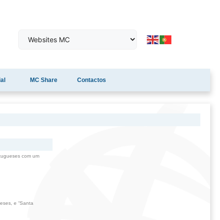
al
MC Share
Contactos
ortugueses com um
ueses, e “Santa