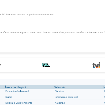
 TVI lideraram perante os produtos concorrentes.
únior” estreou a ganhar tendo sido líder no seu horário, com uma audiência média de 1 milh
Áreas de Negócio
Televisão
I
Produção Audiovisual
Notícias
Digital
Informação comercial
Música e Entretenimento
A Gestão