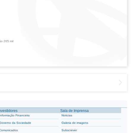
ão 265 mil
nvestidores
Sala de Imprensa
Informação Financeira
Noticias
Governo da Sociedade
Galeria de imagens
Comunicados
Subscrever