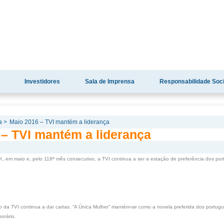
Investidores
Sala de Imprensa
Responsabilidade Soci
a >
Maio 2016 – TVI mantém a liderança
 – TVI mantém a liderança
, em maio e, pelo 118ª mês consecutivo, a TVI continua a ser a estação de preferência dos p
o da TVI continua a dar cartas. “A Única Mulher” mantém-se como a novela preferida dos portug
orário.