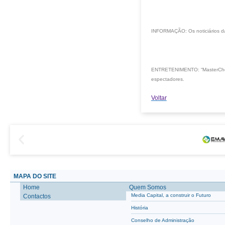
INFORMAÇÃO: Os noticiários da
ENTRETENIMENTO: “MasterChef J
espectadores.
Voltar
MAPA DO SITE
Home
Quem Somos
Media Capital, a construir o Futuro
Contactos
História
Conselho de Administração