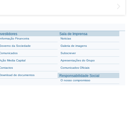
nvestidores
Sala de Imprensa
Informação Financeira
Noticias
Governo da Sociedade
Galeria de imagens
Comunicados
Subscrever
Ação Media Capital
Apresentações do Grupo
Contactos
Comunicados Oficiais
Download de documentos
Responsabilidade Social
O nosso compromisso