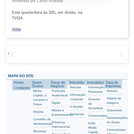
moderada por Carlos Andrade.
Esta quarta-feira às 22h, em direto, na
TVI24
.
Voltar
MAPA DO SITE
Home
Quem
Áreas de
Televisão
Investidores
Sala de
Somos
Negócio
Imprensa
Notícias
Informação
Contactos
Media
Produção
Noticias
Financeira
Informação
Capital, a
Audiovisual
Galeria de
comercial
Governo
construir o
Digital
imagens
da
Futuro
A Gestão
Sociedade
Música e
Subscrever
História
Contactos
Entretenimento
Comunicados
Apresentações
Conselho de
Presença
do Grupo
Ação
Administração
Internacional
Media
Comunicados
Recursos
Capital