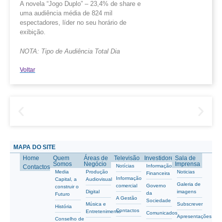
A novela “Jogo Duplo” – 23,4% de share e
uma audiência média de 824 mil
espectadores, líder no seu horário de
exibição.
NOTA: Tipo de Audiência Total Dia
Voltar
MAPA DO SITE
Home
Quem
Áreas de
Televisão
Investidores
Sala de
Somos
Negócio
Imprensa
Notícias
Informação
Contactos
Media
Produção
Noticias
Financeira
Informação
Capital, a
Audiovisual
Galeria de
comercial
Governo
construir o
Digital
imagens
da
Futuro
A Gestão
Sociedade
Música e
Subscrever
História
Contactos
Entretenimento
Comunicados
Apresentações
Conselho de