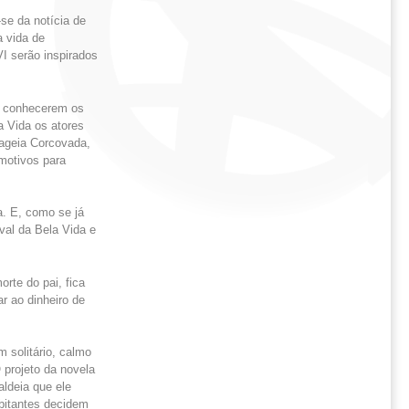
se da notícia de
 vida de
I serão inspirados
o conhecerem os
a Vida os atores
nageia Corcovada,
motivos para
a. E, como se já
val da Bela Vida e
rte do pai, fica
r ao dinheiro de
 solitário, calmo
 projeto da novela
aldeia que ele
bitantes decidem