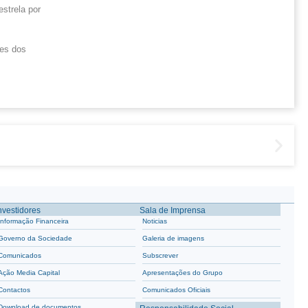
strela por
ões dos
nvestidores
Sala de Imprensa
Informação Financeira
Noticias
Governo da Sociedade
Galeria de imagens
Comunicados
Subscrever
Ação Media Capital
Apresentações do Grupo
Contactos
Comunicados Oficiais
Download de documentos