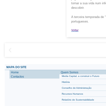
tornar a sua vida num in
descobrir.
A terceira temporada de 
portugueses.
Voltar
MAPA DO SITE
Home
Quem Somos
Media Capital, a construir o Futuro
Contactos
História
Conselho de Administração
Recursos Humanos
Relatório de Sustentabilidade