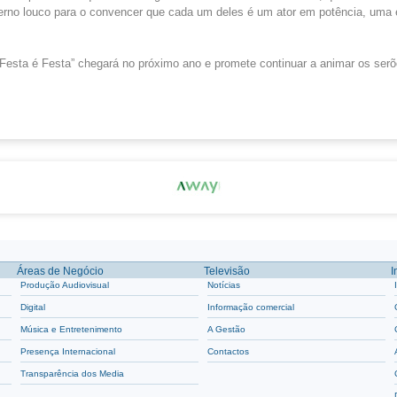
ferno louco para o convencer que cada um deles é um ator em potência, uma e
“Festa é Festa” chegará no próximo ano e promete continuar a animar os ser
Áreas de Negócio
Televisão
I
Produção Audiovisual
Notícias
Digital
Informação comercial
Música e Entretenimento
A Gestão
Presença Internacional
Contactos
Transparência dos Media