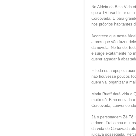
Na Aldeia da Bela Vida v
que a TVI vai filmar uma
Corcovada. E para grand
nos próprios habitantes d
Acontece que nesta Alde
atores que vão fazer del
da novela. No fundo, tod
e surge exatamente no mo
querer agradar à abastad
E toda esta epopeia acon
não houvesse poucos foc
quem vai organizar a mai
Maria Rueff dará vida a 
muito só. Bino convida-a
Corcovada, convencendo 
Já o personagem Zé Tó in
e doce. Trabalhou muitos
da vida de Corcovada atra
julgava sossegada. Perc