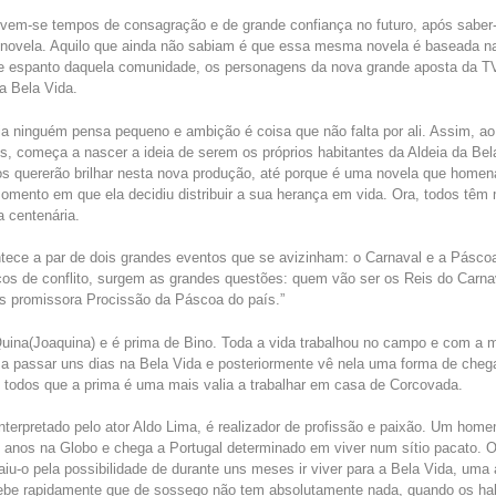
ivem-se tempos de consagração e de grande confiança no futuro, após saber-
 novela. Aquilo que ainda não sabiam é que essa mesma novela é baseada na
e espanto daquela comunidade, os personagens da nova grande aposta da TV
a Bela Vida.
ia ninguém pensa pequeno e ambição é coisa que não falta por ali. Assim, a
es, começa a nascer a ideia de serem os próprios habitantes da Aldeia da Bel
os quererão brilhar nesta nova produção, até porque é uma novela que home
mento em que ela decidiu distribuir a sua herança em vida. Ora, todos têm 
a centenária.
tece a par de dois grandes eventos que se avizinham: o Carnaval e a Pásco
os de conflito, surgem as grandes questões: quem vão ser os Reis do Carna
s promissora Procissão da Páscoa do país.”
Quina(Joaquina) e é prima de Bino. Toda a vida trabalhou no campo e com a mo
 a passar uns dias na Bela Vida e posteriormente vê nela uma forma de chega
todos que a prima é uma mais valia a trabalhar em casa de Corcovada.
terpretado pelo ator Aldo Lima, é realizador de profissão e paixão. Um homem
 anos na Globo e chega a Portugal determinado em viver num sítio pacato. O
iu-o pela possibilidade de durante uns meses ir viver para a Bela Vida, uma 
ebe rapidamente que de sossego não tem absolutamente nada, quando os ha