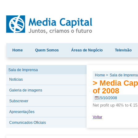
Home
Quem Somos
Áreas de Negócio
Televisão
Sala de Imprensa
Home >
Sala de Imprens
Noticias
> Media Capi
of 2008
Galeria de imagens
15/10/2008
Subscrever
Net profit up 46% to € 15
Apresentações
Voltar
Comunicados Oficiais