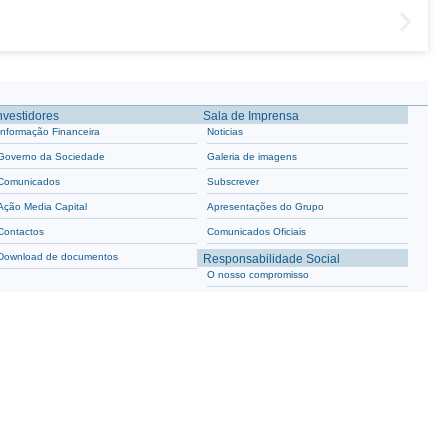
nvestidores
Sala de Imprensa
Informação Financeira
Noticias
Governo da Sociedade
Galeria de imagens
Comunicados
Subscrever
Ação Media Capital
Apresentações do Grupo
Contactos
Comunicados Oficiais
Download de documentos
Responsabilidade Social
O nosso compromisso