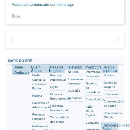
Aceda ao comunicado completo aqui
Voltar
MAPA DO SITE
Home
Quem
Áreas de
Televisão
Investidores
Sala de
Somos
Negócio
Imprensa
Notícias
Informação
Contactos
Media
Produção
Noticias
Financeira
Informação
Capital, a
Audiovisual
Galeria de
comercial
Governo
construir o
Digital
imagens
da
Futuro
A Gestão
Sociedade
Música e
Subscrever
História
Contactos
Entretenimento
Comunicados
Apresentações
Conselho de
Presença
do Grupo
Ação
Administração
Internacional
Media
Comunicados
Recursos
Capital
Transparência
Oficiais
Humanos
dos Media
Contactos
Responsabilidad
Relatório de
Social
Download