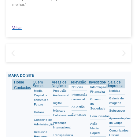
melhor.”
Voltar
MAPA DO SITE
Home
Quem
Áreas de
Televisão
Investidores
Sala de
Somos
Negócio
Imprensa
Notícias
Informação
Contactos
Media
Produção
Noticias
Financeira
Informação
Capital, a
Audiovisual
Galeria de
comercial
Governo
construir o
Digital
imagens
da
Futuro
A Gestão
Sociedade
Música e
Subscrever
História
Contactos
Entretenimento
Comunicados
Apresentações
Conselho de
Presença
do Grupo
Ação
Administração
Internacional
Media
Comunicados
Recursos
Capital
Transparência
Oficiais
Humanos