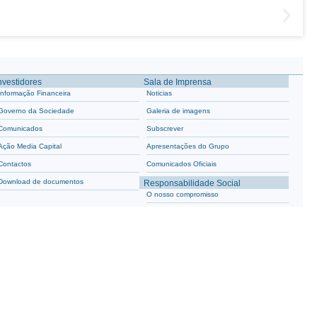
nvestidores
Sala de Imprensa
Informação Financeira
Noticias
Governo da Sociedade
Galeria de imagens
Comunicados
Subscrever
Ação Media Capital
Apresentações do Grupo
Contactos
Comunicados Oficiais
Download de documentos
Responsabilidade Social
O nosso compromisso