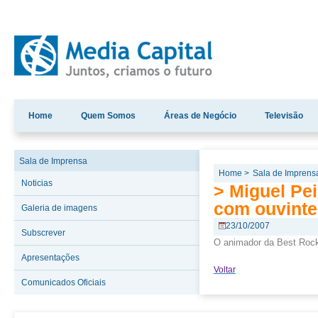
Home
Quem Somos
Áreas de Negócio
Televisão
Sala de Imprensa
Home >
Sala de Imprens
Noticias
> Miguel Pe
com ouvinte
Galeria de imagens
23/10/2007
Subscrever
O animador da Best Rock 
Apresentações
Voltar
Comunicados Oficiais