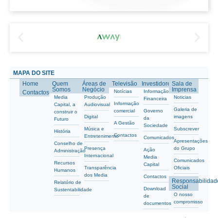
MAPA DO SITE
Home
Quem
Áreas de
Televisão
Investidores
Sala de
Somos
Negócio
Imprensa
Notícias
Informação
Contactos
Media
Produção
Noticias
Financeira
Informação
Capital, a
Audiovisual
Galeria de
comercial
Governo
construir o
Digital
imagens
da
Futuro
A Gestão
Sociedade
Música e
Subscrever
História
Contactos
Entretenimento
Comunicados
Apresentações
Conselho de
Presença
do Grupo
Ação
Administração
Internacional
Media
Comunicados
Recursos
Capital
Transparência
Oficiais
Humanos
dos Media
Contactos
Responsabilidad
Relatório de
Social
Download
Sustentabilidade
O nosso
de
compromisso
documentos