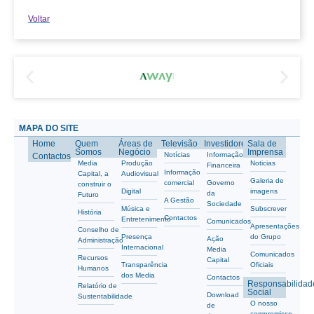
Voltar
MAPA DO SITE
Home
Quem
Áreas de
Televisão
Investidores
Sala de
Somos
Negócio
Imprensa
Notícias
Informação
Contactos
Media
Produção
Noticias
Financeira
Informação
Capital, a
Audiovisual
Galeria de
comercial
Governo
construir o
Digital
imagens
da
Futuro
A Gestão
Sociedade
Música e
Subscrever
História
Contactos
Entretenimento
Comunicados
Apresentações
Conselho de
Presença
do Grupo
Ação
Administração
Internacional
Media
Comunicados
Recursos
Capital
Transparência
Oficiais
Humanos
dos Media
Contactos
Responsabilidad
Relatório de
Social
Download
Sustentabilidade
O nosso
de
compromisso