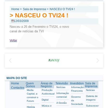
Home >
Sala de Imprensa >
NASCEU O TVI24 !
> NASCEU O TVI24 !
12/03/2009
Nasceu a 26 de Fevereiro o TVI24, o novo
canal de notícias da TVI
Voltar
MAPA DO SITE
Home
Quem
Áreas de
Televisão
Investidores
Sala de
Somos
Negócio
Imprensa
Notícias
Informação
Contactos
Media
Produção
Noticias
Financeira
Informação
Capital, a
Audiovisual
Galeria de
comercial
Governo
construir o
Digital
imagens
da
Futuro
A Gestão
Sociedade
Música e
Subscrever
História