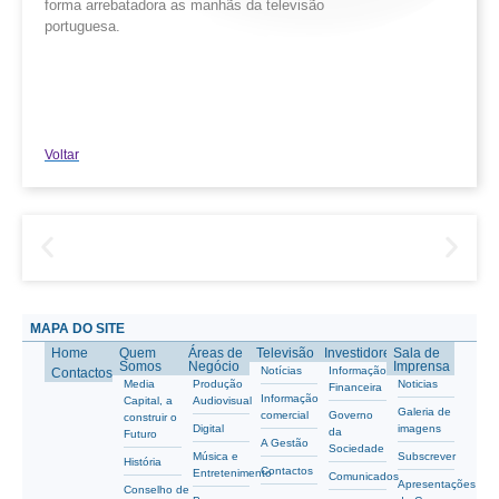
forma arrebatadora as manhãs da televisão
portuguesa.
Voltar
MAPA DO SITE
Home
Quem
Áreas de
Televisão
Investidores
Sala de
Somos
Negócio
Imprensa
Notícias
Informação
Contactos
Media
Produção
Noticias
Financeira
Informação
Capital, a
Audiovisual
Galeria de
comercial
Governo
construir o
Digital
imagens
da
Futuro
A Gestão
Sociedade
Música e
Subscrever
História
Contactos
Entretenimento
Comunicados
Apresentações
Conselho de