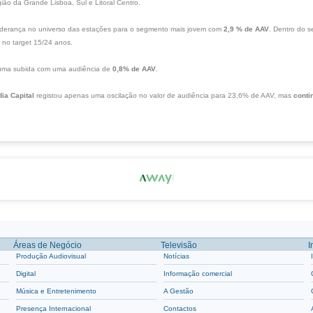
ião da Grande Lisboa, Sul e Litoral Centro.
liderança no universo das estações para o segmento mais jovem com
2,9 % de AAV
. Dentro do 
 no target 15/24 anos.
r uma subida com uma audiência de
0,8% de AAV
.
ia Capital
registou apenas uma oscilação no valor de audiência para 23,6% de AAV, mas
conti
Áreas de Negócio
Televisão
I
Produção Audiovisual
Notícias
Digital
Informação comercial
Música e Entretenimento
A Gestão
Presença Internacional
Contactos