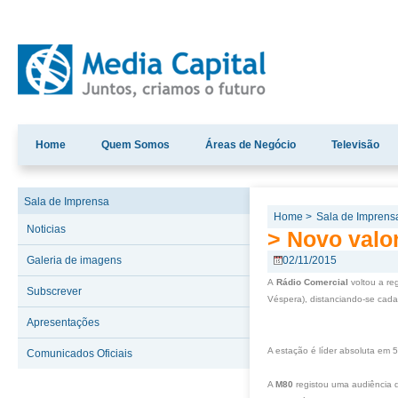
Home
Quem Somos
Áreas de Negócio
Televisão
Sala de Imprensa
Home >
Sala de Imprens
Noticias
> Novo valor
Galeria de imagens
02/11/2015
A
Rádio Comercial
voltou a re
Subscrever
Véspera), distanciando-se cada
Apresentações
A estação é líder absoluta em 5
Comunicados Oficiais
A
M80
registou uma audiência