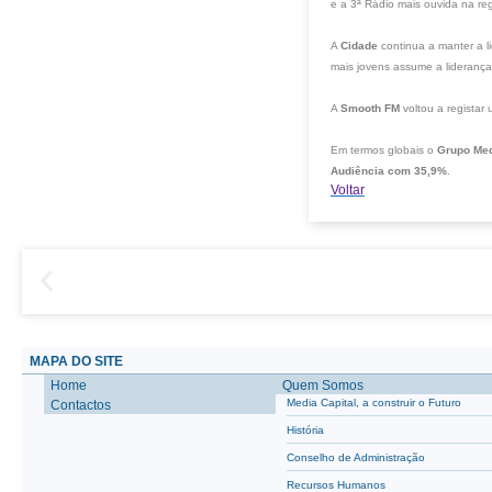
e a 3ª Rádio mais ouvida na reg
A
Cidade
continua a manter a 
mais jovens assume a liderança
A
Smooth FM
voltou a regista
Em termos globais o
Grupo Med
Audiência com 35,9%
.
Voltar
MAPA DO SITE
Home
Quem Somos
Media Capital, a construir o Futuro
Contactos
História
Conselho de Administração
Recursos Humanos