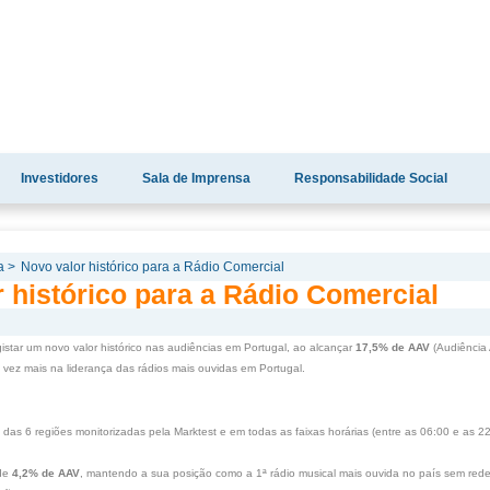
Investidores
Sala de Imprensa
Responsabilidade Social
a >
Novo valor histórico para a Rádio Comercial
 histórico para a Rádio Comercial
gistar um novo valor histórico nas audiências em Portugal, ao alcançar
17,5% de AAV
(Audiência
 vez mais na liderança das rádios mais ouvidas em Portugal.
 das 6 regiões monitorizadas pela Marktest e em todas as faixas horárias (entre as 06:00 e as 22
 de
4,2% de AAV
, mantendo a sua posição como a 1ª rádio musical mais ouvida no país sem rede