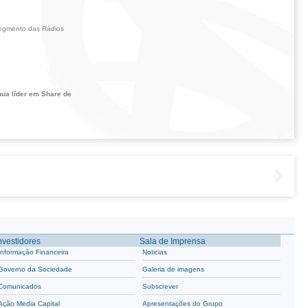
segmento das Rádios
nua líder em Share de
nvestidores
Sala de Imprensa
Informação Financeira
Noticias
Governo da Sociedade
Galeria de imagens
Comunicados
Subscrever
Ação Media Capital
Apresentações do Grupo