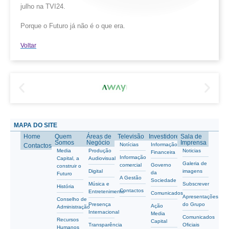
julho na TVI24.
Porque o Futuro já não é o que era.
Voltar
MAPA DO SITE
Home
Quem
Áreas de
Televisão
Investidores
Sala de
Somos
Negócio
Imprensa
Notícias
Informação
Contactos
Media
Produção
Noticias
Financeira
Informação
Capital, a
Audiovisual
Galeria de
comercial
Governo
construir o
Digital
imagens
da
Futuro
A Gestão
Sociedade
Música e
Subscrever
História
Contactos
Entretenimento
Comunicados
Apresentações
Conselho de
Presença
do Grupo
Ação
Administração
Internacional
Media
Comunicados
Recursos
Capital
Transparência
Oficiais
Humanos