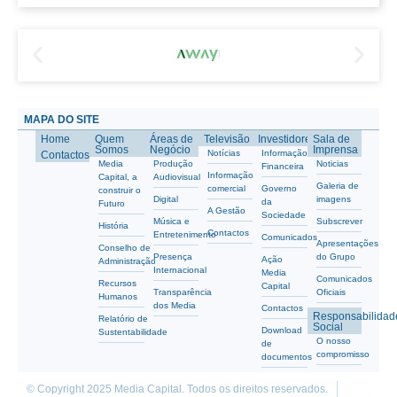
MAPA DO SITE
Home
Quem
Áreas de
Televisão
Investidores
Sala de
Somos
Negócio
Imprensa
Notícias
Informação
Contactos
Media
Produção
Noticias
Financeira
Informação
Capital, a
Audiovisual
Galeria de
comercial
Governo
construir o
Digital
imagens
da
Futuro
A Gestão
Sociedade
Música e
Subscrever
História
Contactos
Entretenimento
Comunicados
Apresentações
Conselho de
Presença
do Grupo
Ação
Administração
Internacional
Media
Comunicados
Recursos
Capital
Transparência
Oficiais
Humanos
dos Media
Contactos
Responsabilidad
Relatório de
Social
Download
Sustentabilidade
O nosso
de
compromisso
documentos
© Copyright 2025 Media Capital. Todos os direitos reservados.